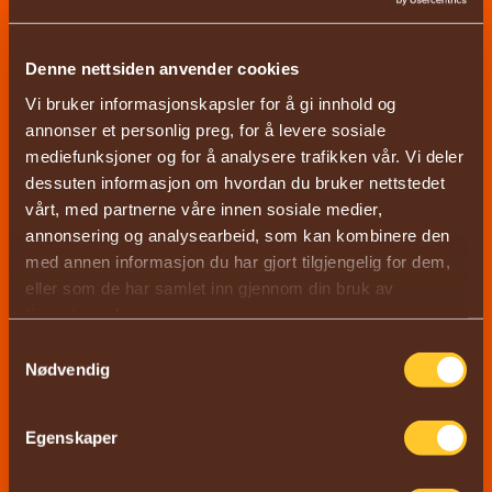
Enten det er en bursdag, et jubileum, en
firmafest eller en annen spesiell
anledning, tilbyr innendørs minigolf en
Denne nettsiden anvender cookies
unik og minneverdig måte å feire på.
Vi bruker informasjonskapsler for å gi innhold og
annonser et personlig preg, for å levere sosiale
Med muligheter for tilpassede
mediefunksjoner og for å analysere trafikken vår. Vi deler
arrangementer, kan Out of Bounds
dessuten informasjon om hvordan du bruker nettstedet
skape en skreddersydd opplevelse for
vårt, med partnerne våre innen sosiale medier,
annonsering og analysearbeid, som kan kombinere den
din anledning.
med annen informasjon du har gjort tilgjengelig for dem,
eller som de har samlet inn gjennom din bruk av
Ved å besøke oss, støtter
tjenestene deres.
Samtykkevalg
du også lokalsamfunnet
Nødvendig
Ved å besøke Out of Bounds, støtter du
Egenskaper
en lokal bedrift startet av lokale ildsjeler