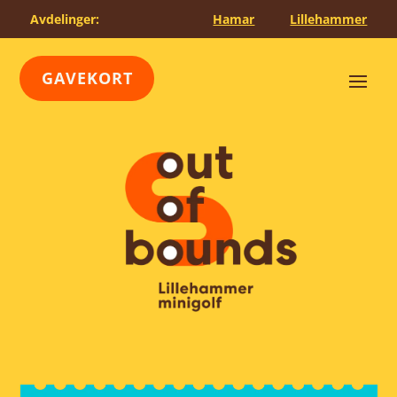
Avdelinger:
Hamar
Lillehammer
GAVEKORT